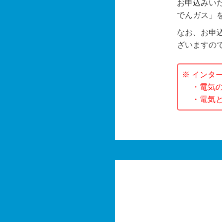
お申込みい
でんガス」
なお、お申
ざいますの
※ インタ
・電気の
・電気と