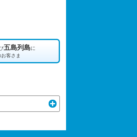
五島列島
び
に
のお客さま