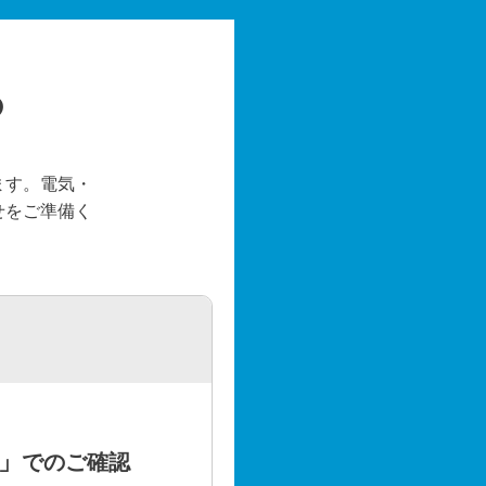
の
ます。電気・
せをご準備く
」
でのご確認