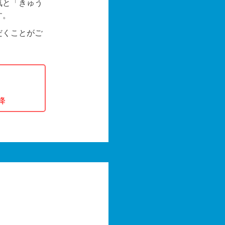
気と「きゅう
す。
だくことがご
降